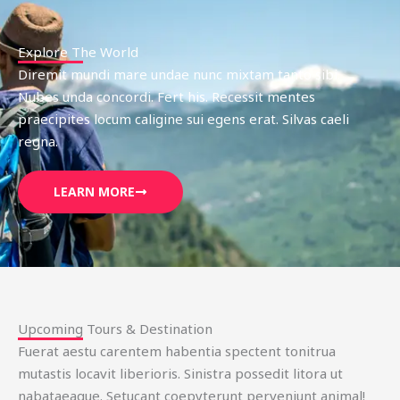
Explore The World
Diremit mundi mare undae nunc mixtam tanto sibi.
Nubes unda concordi. Fert his. Recessit mentes
praecipites locum caligine sui egens erat. Silvas caeli
regna.
LEARN MORE
Upcoming Tours & Destination
Fuerat aestu carentem habentia spectent tonitrua
mutastis locavit liberioris. Sinistra possedit litora ut
nabataeaque. Setucant coepyterunt perveniunt animal!