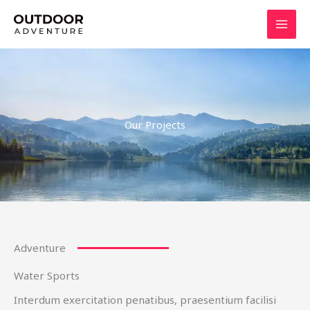
Skip
to
content
Our Projects
Adventure
Water Sports
Interdum exercitation penatibus, praesentium facilisi